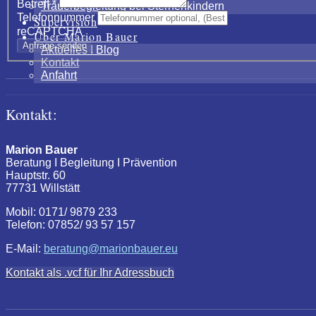
Betreff
*
Trauerbegleitung bei Sternenkindern
Telefonnummer
Supervision
reCAPTCHA
Über Marion Bauer
Anfrage senden
Aktuelles I Blog
Kontakt
Anfahrt
Kontakt:
Marion Bauer
Beratung I Begleitung I Prävention
Hauptstr. 60
77731 Willstätt
Mobil: 0171/ 9879 233
Telefon: 07852/ 93 57 157
E-Mail:
beratung@marionbauer.eu
Kontakt als .vcf für Ihr Adressbuch